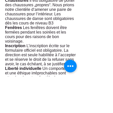
Chaussures
Il est obligatoire de porter
des chaussures „propres“. Nous prions
notre clientèle d‘amener une paire de
chaussures pour l‘intérieur. Les
chaussures de danse sont obligatoires
dès les cours de niveau B3
Fenêtres
Les fenêtres doivent être
fermées pendant les soirées et les
cours pour des raisons de bon
voisinage.
Inscription
L’inscription écrite sur le
formulaire officiel est obligatoire. La
direction est seule habilitée à l’accepter
et se réserve le droit de la refuser sans
avoir, le cas échéant, à se justifier.
Liberté individuelle
Un comportement
et une éthique irréprochables sont
attendus de notre clientèle. La
contrainte ou le harcèlement ne sont
pas tolérés dans l’Ecole de danse
Valentin Meier.
Nourriture et boissons
L‘Ecole de
danse Valentin Meier dispose d‘une
patente de „buvette avec vente de
boissons alcoolisées“. Nous prions