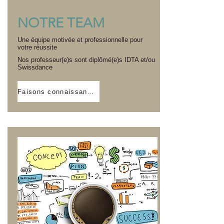
NOTRE TEAM
Une équipe motivée et professionnelle pour
votre réussite
Nos professeur(e)s sont diplômé(e)s IDTA et/ou
Swissdance
Faisons connaissance!