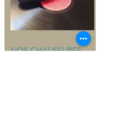
NOS CHAUSSURES
Diamant's are dancers' best friends!
Les chaussures de danse
Diamant
sont en
vente à l'école de danse Valentin Meier (400
paires en stock) et sur commande selon notre
catalogue. En plus des modèles standards du
catalogue
Diamant
, nous avons aussi des
modèles de chaussures en fabrication spéciale
'Edition Limitée' des designs de Valentin Meier.
Vers nos chaussures