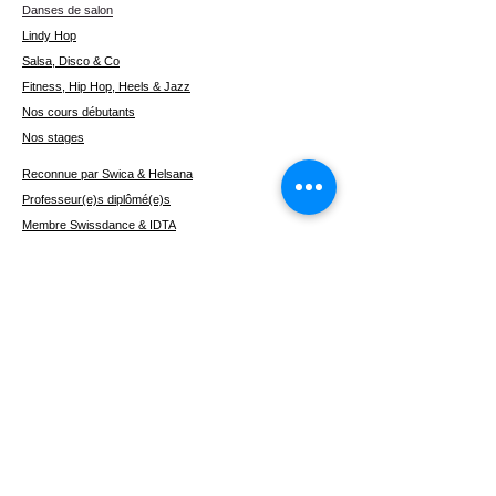
Danses de salon
Lindy Hop
Salsa, Disco & Co
Fitness, Hip Hop, Heels & Jazz
Nos cours débutants
Nos stages
Reconnue par Swica & Helsana
Professeur(e)s diplômé(e)s
Membre Swissdance & IDTA
Horaires flexibles
Une structure de cours logique
Une école moderne
Garanties de remboursement
Danses de salon base B1
(débutant)
I'm a paragraph. Click here to add your
own text and edit me. It's easy.