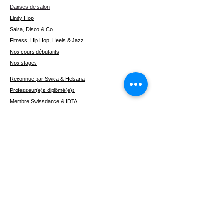
Danses de salon
Lindy Hop
Salsa, Disco & Co
Fitness, Hip Hop, Heels & Jazz
Nos cours débutants
Nos stages
Reconnue par Swica & Helsana
Professeur(e)s diplômé(e)s
Membre Swissdance & IDTA
Horaires flexibles
Une structure de cours logique
Une école moderne
Garanties de remboursement
Danses de salon base B1
(débutant)
I'm a paragraph. Click here to add your
own text and edit me. It's easy.